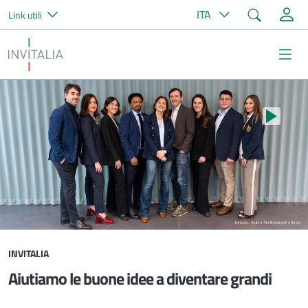
Cerca
ITA
Link utili
Salta al contenuto principale
Invitalia
Me
Stop au
INVITALIA
Aiutiamo le buone idee a diventare grandi