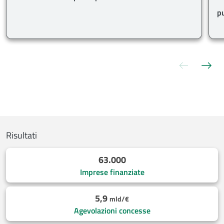
p
Slide pre
Sli
Risultati
63.000
Imprese finanziate
5,9
mld/€
Agevolazioni concesse