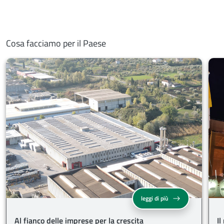
Cosa facciamo per il Paese
Al fianco delle imprese
leggi di più
Al fianco delle imprese per la crescita
I