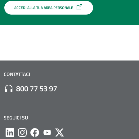
ACCEDI ALLA TUA AREA PERSONALE
CONTATTACI
Numero di Telefono:
800 77 53 97
SEGUICI SU
Likedin
Instagram
Facebook
Youtube
Twitter